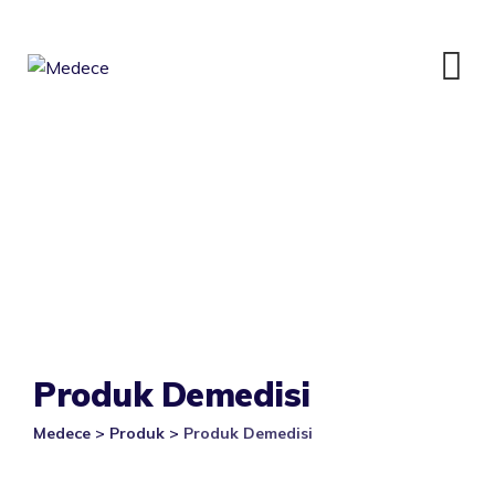
Skip
to
content
Produk Demedisi
Medece
>
Produk
>
Produk Demedisi